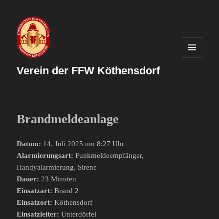
MENÜ
UND
Verein der FFW Köthensdorf
WIDGETS
Brandmeldeanlage
Datum:
14. Juli 2025 um 8:27 Uhr
Alarmierungsart:
Funkmeldeempfänger,
Handyalarmierung, Sirene
Dauer:
23 Minuten
Einsatzart:
Brand 2
Einsatzort:
Köthensdorf
Einsatzleiter:
Unterdörfel